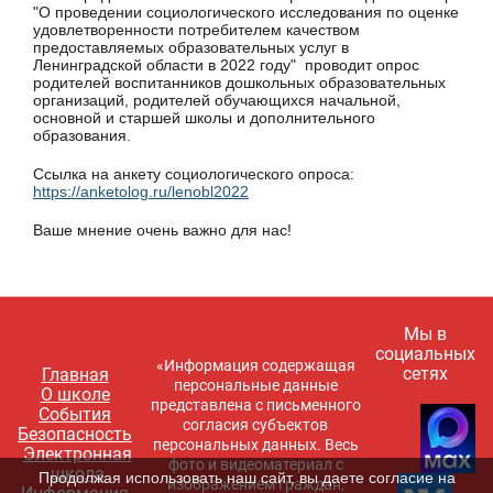
"О проведении социологического исследования по оценке
удовлетворенности потребителем качеством
предоставляемых образовательных услуг в
Ленинградской области в 2022 году" проводит опрос
родителей воспитанников дошкольных образовательных
организаций, родителей обучающихся начальной,
основной и старшей школы и дополнительного
образования.
Ссылка на анкету социологического опроса:
https://anketolog.ru/lenobl2022
Ваше мнение очень важно для нас!
Мы в
социальных
«Информация содержащая
сетях
Главная
персональные данные
О школе
представлена с письменного
События
согласия субъектов
Безопасность
персональных данных. Весь
Электронная
фото и видеоматериал с
школа
Продолжая использовать наш сайт, вы даете согласие на
изображением граждан,