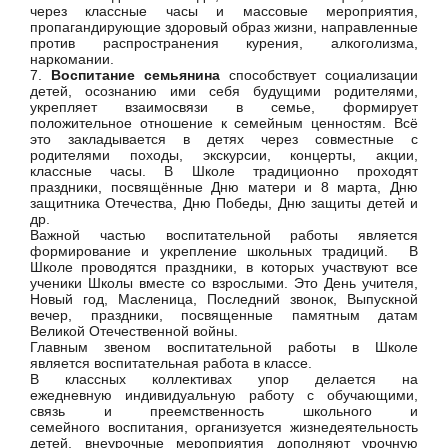
через классные часы и массовые мероприятия,
пропагандирующие здоровый образ жизни, направленные
против распространения курения, алкоголизма,
наркомании.
7.
Воспитание семьянина
способствует социализации
детей, осознанию ими себя будущими родителями,
укрепляет взаимосвязи в семье, формирует
положительное отношение к семейным ценностям. Всё
это закладывается в детях через совместные с
родителями походы, экскурсии, концерты, акции,
классные часы. В Школе традиционно проходят
праздники, посвящённые Дню матери и 8 марта, Дню
защитника Отечества, Дню Победы, Дню защиты детей и
др.
Важной частью воспитательной работы является
формирование и укрепление школьных традиций. В
Школе проводятся праздники, в которых участвуют все
ученики Школы вместе со взрослыми. Это День учителя,
Новый год, Масленица, Последний звонок, Выпускной
вечер, праздники, посвященные памятным датам
Великой Отечественной войны.
Главным звеном воспитательной работы в Школе
является воспитательная работа в классе.
В классных коллективах упор делается на
ежедневную индивидуальную работу с обучающими,
связь и преемственность школьного и
семейного воспитания, организуется жизнедеятельность
детей, внеурочные мероприятия дополняют урочную