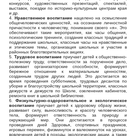
конкурсов, художественных презентаций, спектаклей,
выставок, поездки по историко-культурным центрам края
и др.
4.
Нравственное воспитание
нацелено на осмысление
общечеловеческих ценностей, на осознание личностной
причастности к человечеству, понимание своего «я». Это
обеспечивают такие мероприятия, как часы общения,
психологические тренинги, создание классных традиций и
поддержание школьных, классные часы на нравственные
и этические темы, организация школьных и участие в
районных благотворительных акциях.
5.
Трудовое воспитание
приучает детей к общественно-
полезному труду, ответственности за порученное дело,
развивает организаторские способности, формирует
бережное отношение к материальным ценностям,
созданным трудом других людей. Это достигается во
время проведения субботников, трудовых десантов по
уборке и благоустройству школьной территории, классных
дежурств и дежурств по Школе, озеленения кабинетов,
ремонта книг в школьной библиотеке.
6.
Физкультурно-оздоровительное и экологическое
воспитание
приучает детей к здоровому образу жизни,
развивает силу, выносливость и красоту человеческого
тела, формирует ответственность за природу и
окружающий мир. Они достигаются в процессе
проведения дней Здоровья, спортивных праздников,
игровых перемен, физминуток и валеоминуток на уроках,
вовлечения детей в походы, экологические акции, а также