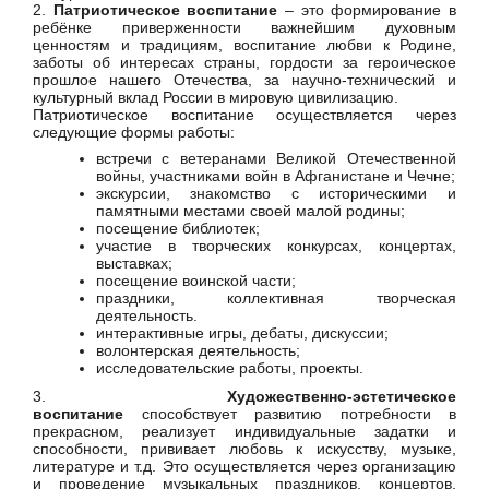
2.
Патриотическое воспитание
– это формирование в
ребёнке приверженности важнейшим духовным
ценностям и традициям, воспитание любви к Родине,
заботы об интересах страны, гордости за героическое
прошлое нашего Отечества, за научно-технический и
культурный вклад России в мировую цивилизацию.
Патриотическое воспитание осуществляется через
следующие формы работы:
встречи с ветеранами Великой Отечественной
войны, участниками войн в Афганистане и Чечне;
экскурсии, знакомство с историческими и
памятными местами своей малой родины;
посещение библиотек;
участие в творческих конкурсах, концертах,
выставках;
посещение воинской части;
праздники, коллективная творческая
деятельность.
интерактивные игры, дебаты, дискуссии;
волонтерская деятельность;
исследовательские работы, проекты.
3.
Художественно-эстетическое
воспитание
способствует развитию потребности в
прекрасном, реализует индивидуальные задатки и
способности, прививает любовь к искусству, музыке,
литературе и т.д. Это осуществляется через организацию
и проведение музыкальных праздников, концертов,