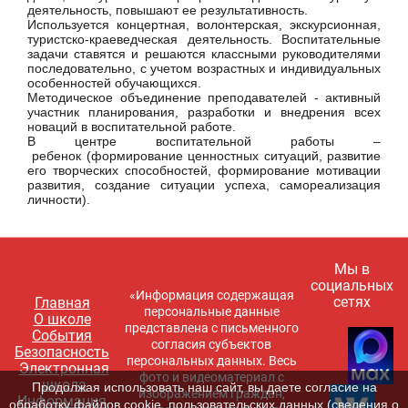
деятельность, повышают ее результативность.
Используется концертная, волонтерская, экскурсионная,
туристско-краеведческая деятельность. Воспитательные
задачи ставятся и решаются классными руководителями
последовательно, с учетом возрастных и индивидуальных
особенностей обучающихся.
Методическое объединение преподавателей - активный
участник планирования, разработки и внедрения всех
новаций в воспитательной работе.
В центре воспитательной работы –
ребенок (формирование ценностных ситуаций, развитие
его творческих способностей, формирование мотивации
развития, создание ситуации успеха, самореализация
личности).
Мы в
социальных
«Информация содержащая
сетях
Главная
персональные данные
О школе
представлена с письменного
События
согласия субъектов
Безопасность
персональных данных. Весь
Электронная
фото и видеоматериал с
школа
Продолжая использовать наш сайт, вы даете согласие на
изображением граждан,
Информация
обработку файлов cookie, пользовательских данных (сведения о