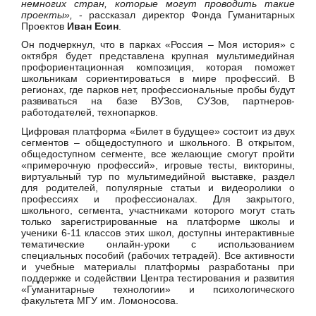
немногих стран, которые могут проводить такие
проекты»,
- рассказал директор Фонда Гуманитарных
Проектов
Иван Есин
.
Он подчеркнул, что в парках «Россия – Моя история» с
октября будет представлена крупная мультимедийная
профориентационная композиция, которая поможет
школьникам сориентироваться в мире профессий. В
регионах, где парков нет, профессиональные пробы будут
развиваться на базе ВУЗов, СУЗов, партнеров-
работодателей, технопарков.
Цифровая платформа «Билет в будущее» состоит из двух
сегментов – общедоступного и школьного. В открытом,
общедоступном сегменте, все желающие смогут пройти
«примерочную профессий», игровые тесты, викторины,
виртуальный тур по мультимедийной выставке, раздел
для родителей, популярные статьи и видеоролики о
профессиях и профессионалах. Для закрытого,
школьного, сегмента, участниками которого могут стать
только зарегистрированные на платформе школы и
ученики 6-11 классов этих школ, доступны интерактивные
тематические онлайн-уроки с использованием
специальных пособий (рабочих тетрадей). Все активности
и учебные материалы платформы разработаны при
поддержке и содействии Центра тестирования и развития
«Гуманитарные технологии» и психологического
факультета МГУ им. Ломоносова.