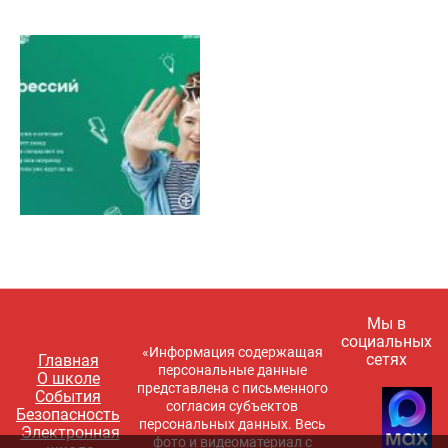
Мы в
социальных
«Информация содержащая
сетях
Главная
персональные данные
О школе
представлена с письменного
События
согласия субъектов
Безопасность
персональных данных. Весь
Электронная
фото и видеоматериал с