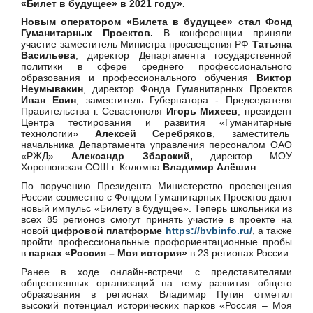
«Билет в будущее» в 2021 году».
Новым оператором «Билета в будущее» стал Фонд
Гуманитарных Проектов.
В конференции приняли
участие заместитель Министра просвещения РФ
Татьяна
Васильева
, директор Департамента государственной
политики в сфере среднего профессионального
образования и профессионального обучения
Виктор
Неумывакин
, директор Фонда Гуманитарных Проектов
Иван Есин
, заместитель Губернатора - Председателя
Правительства г. Севастополя
Игорь Михеев
, президент
Центра тестирования и развития «Гуманитарные
технологии»
Алексей Серебряков
, заместитель
начальника Департамента управления персоналом ОАО
«РЖД»
Александр Збарский,
директор МОУ
Хорошовская СОШ г. Коломна
Владимир Алёшин
.
По поручению Президента Министерство просвещения
России совместно с Фондом Гуманитарных Проектов дают
новый импульс «Билету в будущее». Теперь школьники из
всех 85 регионов смогут принять участие в проекте на
новой
цифровой платформе
https://bvbinfo.ru/
, а также
пройти профессиональные профориентационные пробы
в
парках «Россия – Моя история»
в 23 регионах России.
Ранее в ходе онлайн-встречи с представителями
общественных организаций на тему развития общего
образования в регионах Владимир Путин отметил
высокий потенциал исторических парков «Россия – Моя