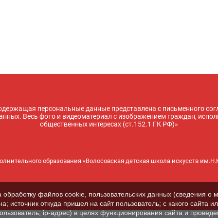
держащая персональные данные представлена с письменного сог
нных. Весь фото и видеоматериал с изображением граждан, испол
общественных интересах (ст.152.1 ГК РФ)»
олнительного образования «Волосовская детская школа искусств им.Н.
а обработку файлов cookie, пользовательских данных (сведения о м
а; источник откуда пришел на сайт пользователь; с какого сайта и
пользователь; ip-адрес) в целях функционирования сайта и проведе