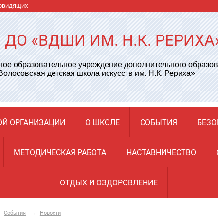
бовидящих
 ДО «ВДШИ ИМ. Н.К. РЕРИХА
ое образовательное учреждение дополнительного образо
Волосовская детская школа искусств им. Н.К. Рериха»
ОЙ ОРГАНИЗАЦИИ
О ШКОЛЕ
СОБЫТИЯ
БЕЗО
МЕТОДИЧЕСКАЯ РАБОТА
НАСТАВНИЧЕСТВО
ОТДЫХ И ОЗДОРОВЛЕНИЕ
События
→
Новости