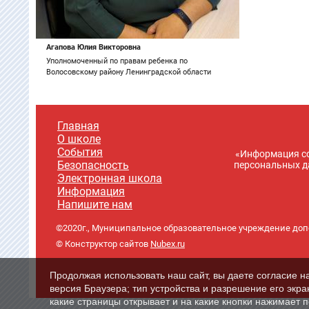
Агапова Юлия Викторовна
Уполномоченный по правам ребенка по
Волосовскому району Ленинградской области
Главная
О школе
События
«Информация со
Безопасность
персональных да
Электронная школа
Информация
Напишите нам
©2020г., Муниципальное образовательное учреждение доп
© Конструктор сайтов
Nubex.ru
Продолжая использовать наш сайт, вы даете согласие н
версия Браузера; тип устройства и разрешение его экран
какие страницы открывает и на какие кнопки нажимает 