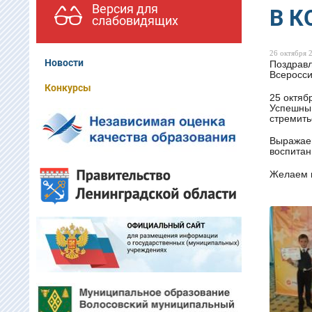
Версия для
В 
слабовидящих
26 октября 2
Новости
Поздравл
Всеросси
Конкурсы
25 октяб
Успешный
стремить
Выражаем
воспитан
Желаем 