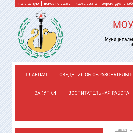
на главную
поиск по сайту
карта сайта
версия для сла
МОУ
Муниципальн
«
ГЛАВНАЯ
СВЕДЕНИЯ ОБ ОБРАЗОВАТЕЛЬН
ЗАКУПКИ
ВОСПИТАТЕЛЬНАЯ РАБОТА
Главная
→