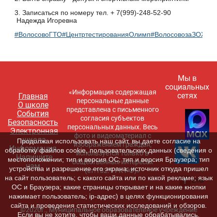
3. Записаться по номеру тел. + 7(999)-248-52-90
Надежда Игоревна
#ВолосовоГТО
#ЦентртестированияОлимп
#ВолосовозаЗОЖ
Мы в
социальных
«Информация содержащая
сетях
Главная
персональные данные
О школе
представлена с письменного
События
согласия субъектов
Безопасность
персональных данных. Весь
Электронная
фото и видеоматериал с
школа
Продолжая использовать наш сайт, вы даете согласие на
изображением граждан,
Информация
обработку файлов cookie, пользовательских данных (сведения о
используется только в
Напишите
местоположении; тип и версия ОС; тип и версия Браузера; тип
общественных интересах
нам
устройства и разрешение его экрана; источник откуда пришел
(ст.152.1 ГК РФ)»
на сайт пользователь; с какого сайта или по какой рекламе; язык
ОС и Браузера; какие страницы открывает и на какие кнопки
нажимает пользователь; ip-адрес) в целях функционирования
сайта и проведения статистических исследований и обзоров.
©2020г., Муниципальное образовательное учреждение
Если вы не хотите, чтобы ваши данные обрабатывались,