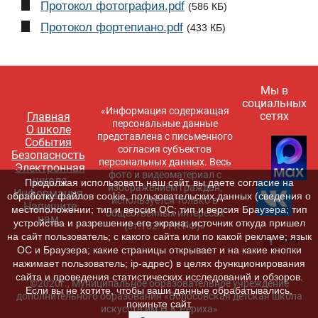
Протокол фотография.pdf
(586 КБ)
Протокол фортепиано.pdf
(433 КБ)
Мы в
социальных
«Информация содержащая
сетях
Главная
персональные данные
О школе
представлена с письменного
События
согласия субъектов
Безопасность
персональных данных. Весь
Электронная
фото и видеоматериал с
школа
Продолжая использовать наш сайт, вы даете согласие на
изображением граждан,
Информация
обработку файлов cookie, пользовательских данных (сведения о
используется только в
Напишите
местоположении; тип и версия ОС; тип и версия Браузера; тип
общественных интересах
нам
устройства и разрешение его экрана; источник откуда пришел
(ст.152.1 ГК РФ)»
на сайт пользователь; с какого сайта или по какой рекламе; язык
ОС и Браузера; какие страницы открывает и на какие кнопки
нажимает пользователь; ip-адрес) в целях функционирования
сайта и проведения статистических исследований и обзоров.
©2020г., Муниципальное образовательное учреждение
Если вы не хотите, чтобы ваши данные обрабатывались,
дополнительного образования «Волосовская детская школа
покиньте сайт.
искусств им.Н.К.Рериха»