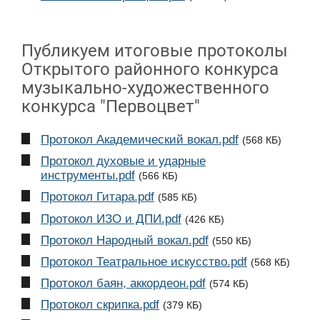
Публикуем итоговые протоколы
Открытого районного конкурса
музыкально-художественного
конкурса "Первоцвет"
Протокол Академический вокал.pdf
(568 КБ)
Протокол духовые и ударные
инструменты.pdf
(566 КБ)
Протокол Гитара.pdf
(585 КБ)
Протокол ИЗО и ДПИ.pdf
(426 КБ)
Протокол Народный вокал.pdf
(550 КБ)
Протокол Театральное искусство.pdf
(568 КБ)
Протокол баян, аккордеон.pdf
(574 КБ)
Протокол скрипка.pdf
(379 КБ)