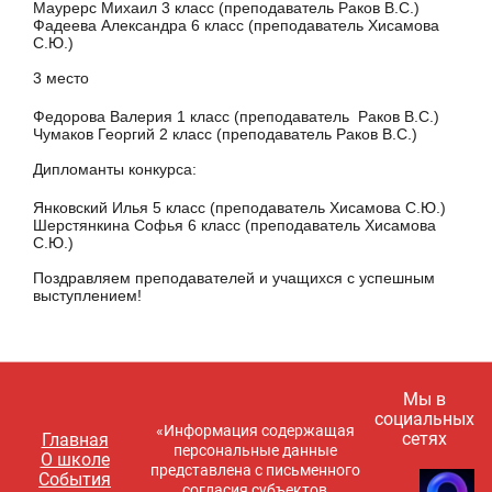
Маурерс Михаил 3 класс (преподаватель Раков В.С.)
Фадеева Александра 6 класс (преподаватель Хисамова
С.Ю.)
3 место
Федорова Валерия 1 класс (преподаватель Раков В.С.)
Чумаков Георгий 2 класс (преподаватель Раков В.С.)
Дипломанты конкурса:
Янковский Илья 5 класс (преподаватель Хисамова С.Ю.)
Шерстянкина Софья 6 класс (преподаватель Хисамова
С.Ю.)
Поздравляем преподавателей и учащихся с успешным
выступлением!
Мы в
социальных
«Информация содержащая
сетях
Главная
персональные данные
О школе
представлена с письменного
События
согласия субъектов