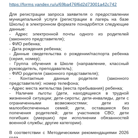
https://forms.yandex.ru/u/69ba476f6d2d73001a42c742
Для регистрации запроса заявителя о предоставлении
муниципальной услуги (регистрации в лагерь на базе
Школы) в электронном формате понадобятся следующие
данные:
- Адрес электронной почты одного из родителей
(законного представителя);
- ФИО ребенка;
- Дата рождения ребенка;
- Данные свидетельства о рождении/паспорта ребенка
(серия, номер);
- Группа обучения в Школе (направление, классный
руководитель, преподаватель);
- ФИО родителя (законного представителя);
- Контактные данные родителя (законного
представителя): номер телефона;
- Адрес места жительства (места пребывания) ребенка;
- Наличие льготы (дети, находящиеся в трудной
жизненной ситуации; дети-сироты; дети-инвалиды, дети с
ограниченными возможностями; дети из
малообеспеченных семей; дети, оставшиеся без
попечения родителей; дети участников СВО; дети
погибших (умерших) при исполнении обязанностей
военной службы; другие категории).
В соответствии с Методическими рекомендациями 2026
года.