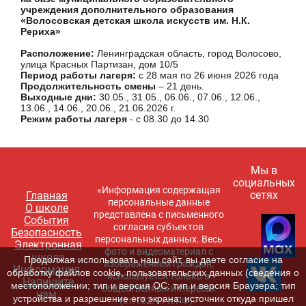
учреждения дополнительного образования
«Волосовская детская школа искусств им. Н.К.
Рериха»
Расположение:
Ленинградская область, город Волосово,
улица Красных Партизан, дом 10/5
Период работы лагеря:
с 28 мая по 26 июня 2026 года
Продолжительность смены
– 21 день.
Выходные дни:
30.05., 31.05., 06.06., 07.06., 12.06.,
13.06., 14.06., 20.06., 21.06.2026 г.
Режим работы лагеря
- с 08.30 до 14.30
Мы в
социальных
«Информация содержащая
сетях
Главная
персональные данные
О школе
представлена с письменного
События
согласия субъектов
Безопасность
персональных данных. Весь
Электронная
фото и видеоматериал с
школа
Продолжая использовать наш сайт, вы даете согласие на
изображением граждан,
Информация
обработку файлов cookie, пользовательских данных (сведения о
используется только в
Напишите
местоположении; тип и версия ОС; тип и версия Браузера; тип
общественных интересах
нам
устройства и разрешение его экрана; источник откуда пришел
(ст.152.1 ГК РФ)»