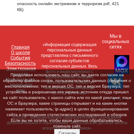
опасность онлайн экстремизм и терроризм.pdf, 421
КБ)
Мы в
социальных
«Информация содержащая
сетях
Главная
персональные данные
О школе
представлена с письменного
События
согласия субъектов
Безопасность
персональных данных. Весь
Электронная
фото и видеоматериал с
школа
Продолжая использовать наш сайт, вы даете согласие на
изображением граждан,
Информация
обработку файлов cookie, пользовательских данных (сведения о
используется только в
Напишите
местоположении; тип и версия ОС; тип и версия Браузера; тип
общественных интересах
нам
устройства и разрешение его экрана; источник откуда пришел
(ст.152.1 ГК РФ)»
на сайт пользователь; с какого сайта или по какой рекламе; язык
ОС и Браузера; какие страницы открывает и на какие кнопки
нажимает пользователь; ip-адрес) в целях функционирования
сайта и проведения статистических исследований и обзоров.
©2020г., Муниципальное образовательное учреждение
Если вы не хотите, чтобы ваши данные обрабатывались,
дополнительного образования «Волосовская детская школа
покиньте сайт.
искусств им.Н.К.Рериха»
Согласен